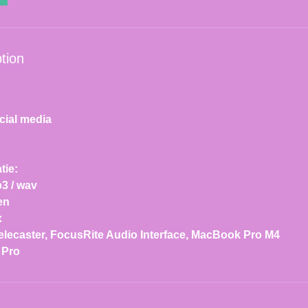
tion
g
cial media
tie:
3 / wav
en
x
elecaster, FocusRite Audio Interface, MacBook Pro M4
 Pro