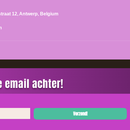
traat 12, Antwerp, Belgium
m
je email achter!
Verzend!