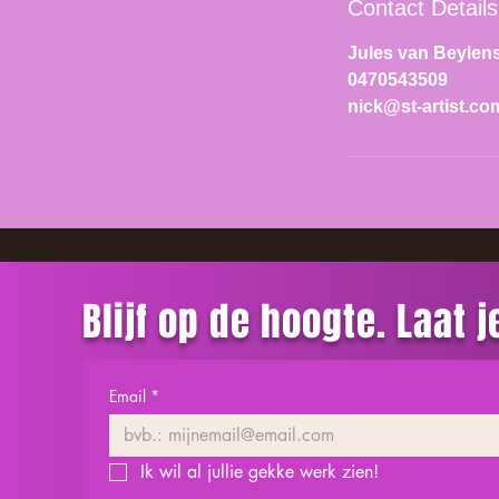
Contact Details
Jules van Beylens
0470543509
nick@st-artist.co
Blijf op de hoogte. Laat 
Email
*
Ik wil al jullie gekke werk zien!