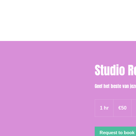
Studio R
Geef het beste van jeze
50
euros
1 hr
1
€50
h
Request to book