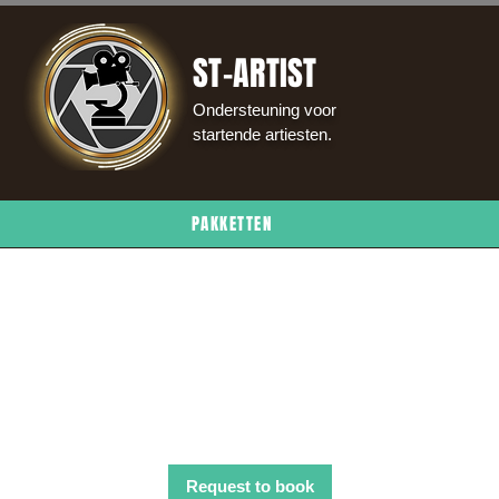
ST-ARTIST
Ondersteuning voor
startende artiesten.
PAKKETTEN
Studio Recording
Request to book