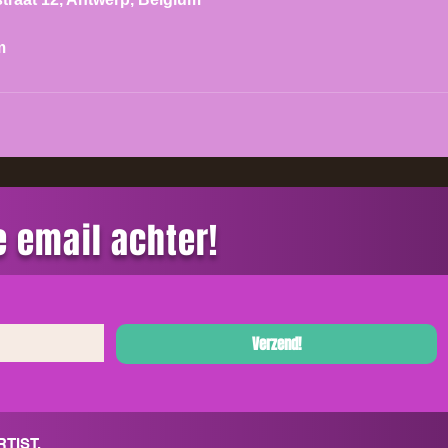
m
je email achter!
Verzend!
RTIST
.