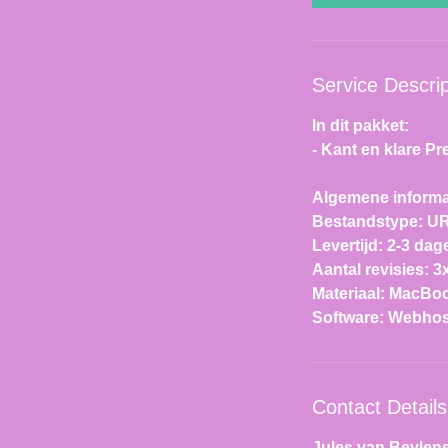
Service Descrip
In dit pakket:
- Kant en klare Pr
Algemene informa
Bestandstype: U
Levertijd: 2-3 dag
Aantal revisies: 3
Materiaal: MacBo
Software: Webhos
Contact Details
Jules van Beylens