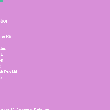
tion
ess Kit
tie:
RL
en
x
ok Pro M4
t
traat 12, Antwerp, Belgium