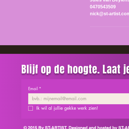
0470543509
nick@st-artist.co
Blijf op de hoogte. Laat 
Email
*
Ik wil al jullie gekke werk zien!
© 2015 By
ST-ARTIST
. Designed and hosted by
ST-A