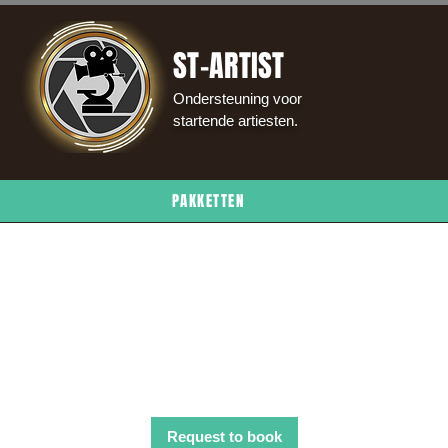
ST-ARTIST
Ondersteuning voor
startende artiesten.
PAKKETTEN
Press Kit Bouwen
Request to book