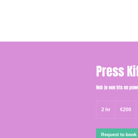
Press K
Heb je een fris en pow
200
euros
2 hr
2
€200
h
r
Request to book