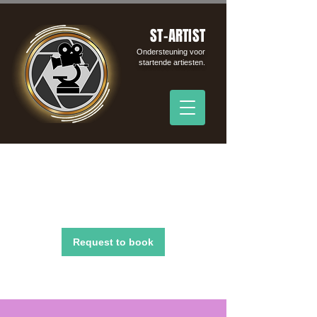
ST-ARTIST
Ondersteuning voor
startende artiesten.
Organic Campagne
Request to book