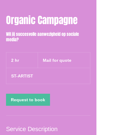
Organic Campagne
Wil jij succesvolle aanwezigheid op sociale
media?
Mail
for
2 hr
2
Mail for quote
quote
h
r
ST-ARTIST
Request to book
Service Description