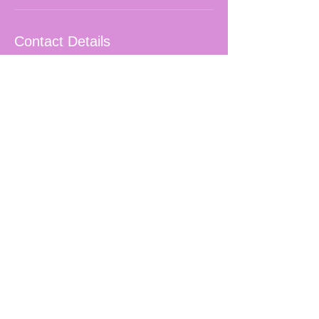
Contact Details
Jules van Beylenstraat 12, Antwerp,
Belgium
0470543509
nick@st-artist.com
Blijf op de hoogte. Laat je
email achter!
Email
*