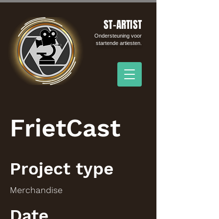
ST-ARTIST
Ondersteuning voor
startende artiesten.
FrietCast
Project type
Merchandise
Date