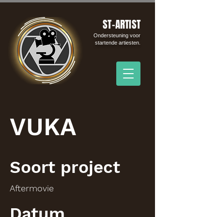
ST-ARTIST
Ondersteuning voor
startende artiesten.
VUKA
Soort project
Aftermovie
Datum